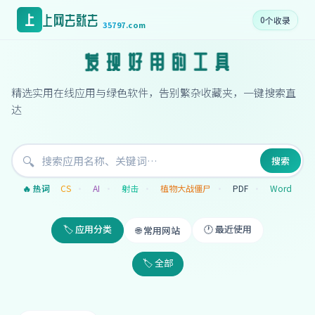
上网去就去
上
0
个收录
35797.com
工
的
具
用
好
现
发
精选实用在线应用与绿色软件，告别繁杂收藏夹，一键搜索直
达
🔍
搜索
录屏
🔥 热词
CS
AI
射击
植物大战僵尸
PDF
Word
🏷️ 应用分类
🕐 最近使用
🌐 常用网站
🏷️ 全部