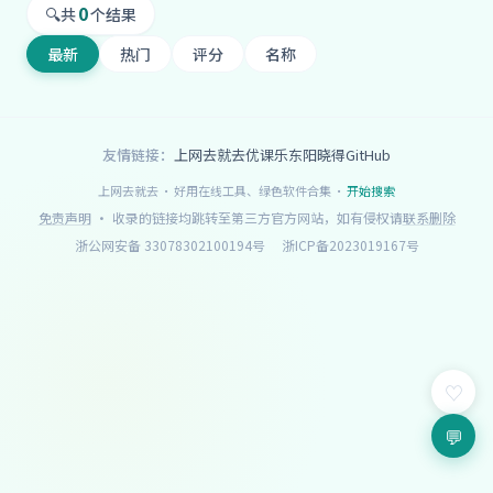
0
🔍
共
个结果
最新
热门
评分
名称
友情链接：
上网去就去
优课乐
东阳晓得
GitHub
上网去就去 · 好用在线工具、绿色软件合集 ·
开始搜索
免责声明
· 收录的链接均跳转至第三方官方网站，如有侵权请
联系删除
浙公网安备 33078302100194号
浙ICP备2023019167号
♡
💬